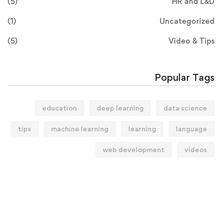
(5)
HR and L&D
(1)
Uncategorized
(5)
Video & Tips
Popular Tags
education
deep learning
data science
tips
machine learning
learning
language
web development
videos