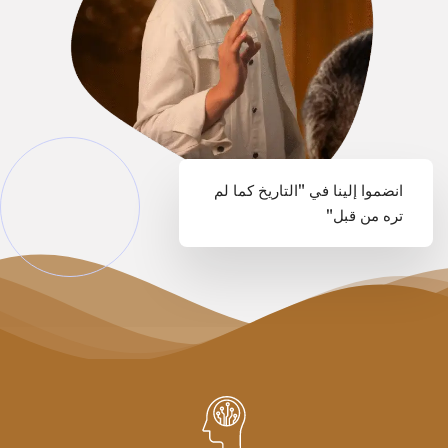
انضموا إلينا في
"التاريخ كما لم
تره من قبل"